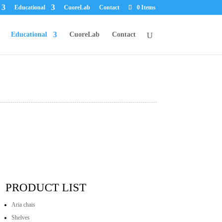
Educational
CuoreLab
Contact
0 Items
Educational
CuoreLab
Contact
PRODUCT LIST
Aria chais
Shelves