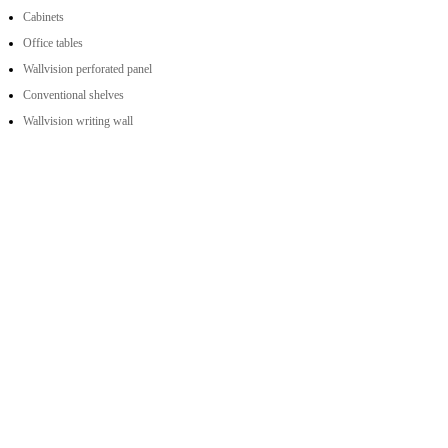
Cabinets
Office tables
Wallvision perforated panel
Conventional shelves
Wallvision writing wall