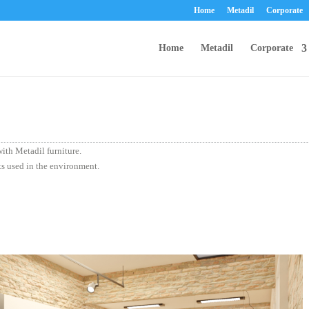
Home
Metadil
Corporate
Home
Metadil
Corporate
ith Metadil furniture.
ts used in the environment.