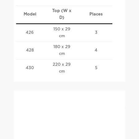
Top (W x
Model
Places
D)
150 x 29
426
3
cm
180 x 29
428
4
cm
220 x 29
430
5
cm