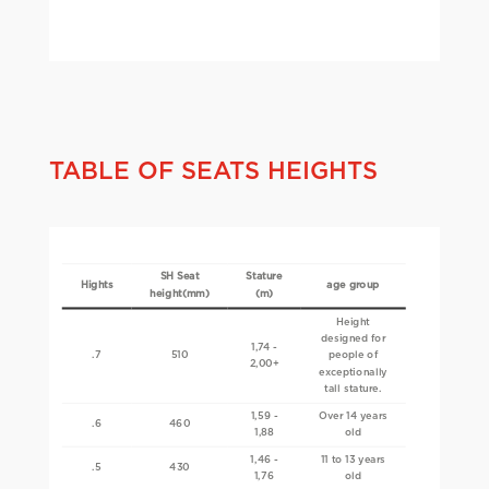
TABLE OF SEATS HEIGHTS
SH Seat
Stature
Hights
age group
height(mm)
(m)
Height
designed for
1,74 -
.7
510
people of
2,00+
exceptionally
tall stature.
1,59 -
Over 14 years
.6
460
1,88
old
1,46 -
11 to 13 years
.5
430
1,76
old