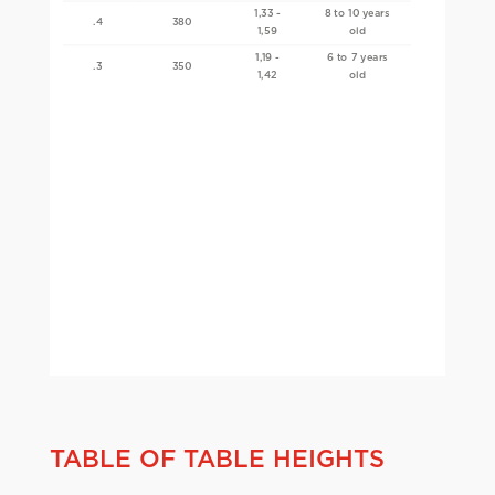
1,33 -
8 to 10 years
.4
380
1,59
old
1,19 -
6 to 7 years
.3
350
1,42
old
TABLE OF TABLE HEIGHTS