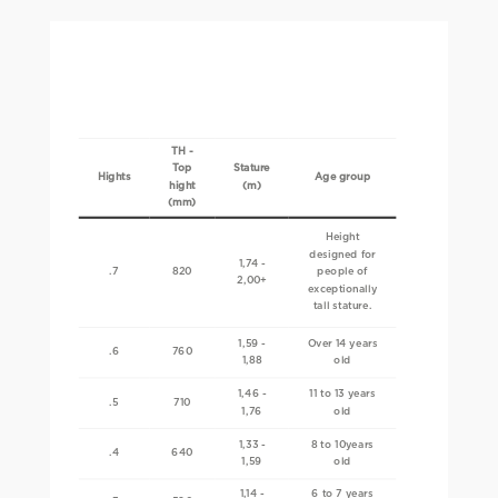
TH -
Top
Stature
Hights
Age group
hight
(m)
(mm)
Height
designed for
1,74 -
.7
820
people of
2,00+
exceptionally
tall stature.
1,59 -
Over 14 years
.6
760
1,88
old
1,46 -
11 to 13 years
.5
710
1,76
old
1,33 -
8 to 10years
.4
640
1,59
old
1,14 -
6 to 7 years