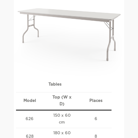
Tables
Top (W x
Model
Places
D)
150 x 60
626
6
cm
180 x 60
628
8