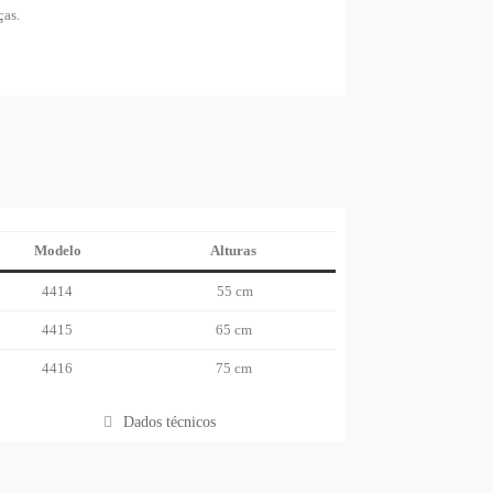
ças.
Modelo
Alturas
4414
55 cm
4415
65 cm
4416
75 cm
Dados técnicos