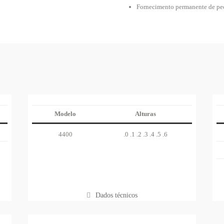
Fornecimento permanente de pe
Modelo
Alturas
4400
.0 .1 .2 .3 .4 .5 .6
Dados técnicos