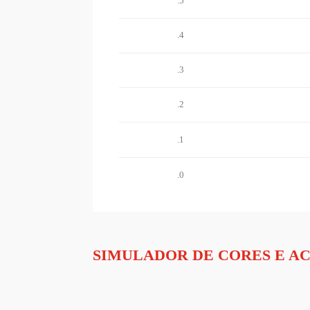
.5
.4
.3
.2
.1
.0
SIMULADOR DE CORES E A