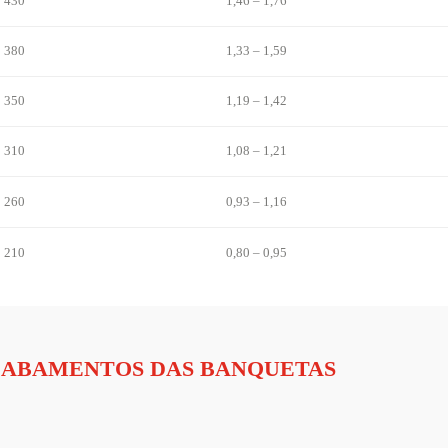
430
1,46 – 1,76
380
1,33 – 1,59
350
1,19 – 1,42
310
1,08 – 1,21
260
0,93 – 1,16
210
0,80 – 0,95
CABAMENTOS DAS BANQUETAS