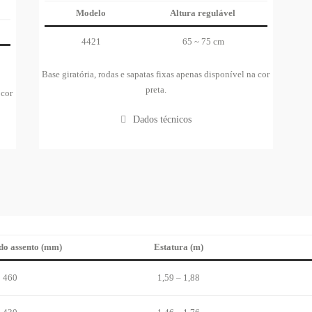
Modelo
Altura regulável
4421
65 ~ 75 cm
Base giratória, rodas e sapatas fixas apenas disponível na cor
preta.
 cor
Dados técnicos
do assento (mm)
Estatura (m)
460
1,59 – 1,88