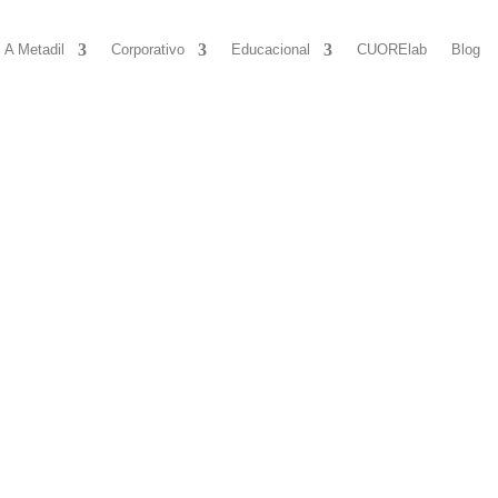
A Metadil
Corporativo
Educacional
CUORElab
Blog