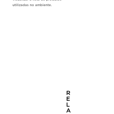
utilizadas no ambiente.
R
E
L
A