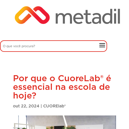
Por que o CuoreLab® é
essencial na escola de
hoje?
out 22, 2024
|
CUORElab®️