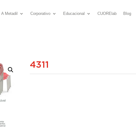
A Metadil
Corporativo
Educacional
CUORElab
Blog
4311