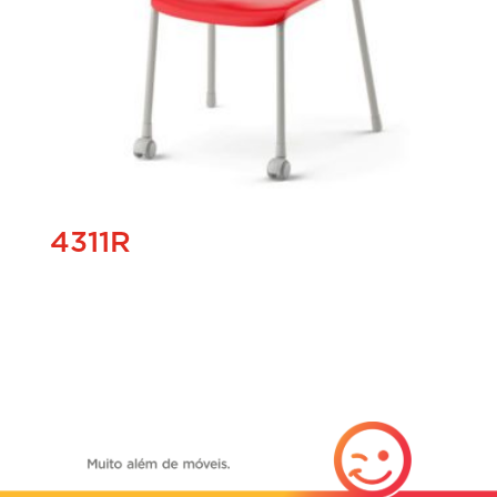
4311R