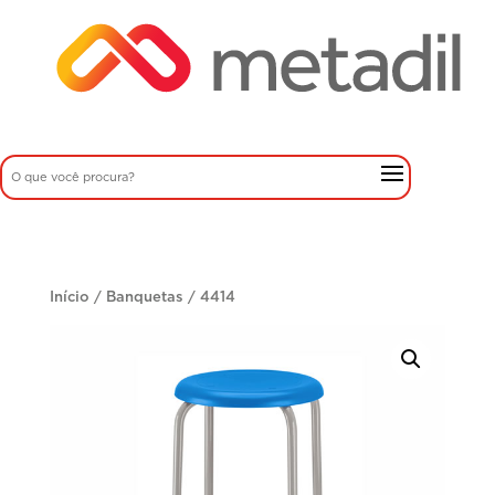
Início
/
Banquetas
/ 4414